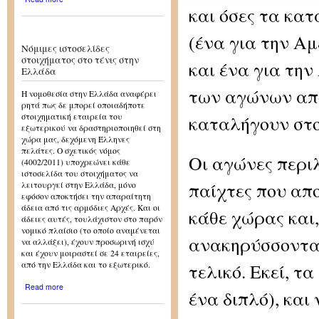
τένις: Χάντικαπ
και όσες τα κα
(ένα για την Αμ
Νόμιμες ιστοσελίδες
στοιχήματος στο τένις στην
και ένα για την
Ελλάδα
των αγώνων απο
Η νομοθεσία στην Ελλάδα αναφέρει
ρητά πως δε μπορεί οποιαδήποτε
καταλήγουν στον
στοιχηματική εταιρεία του
εξωτερικού να δραστηριοποιηθεί στη
χώρα μας, δεχόμενη Έλληνες
πελάτες. Ο σχετικός νόμος
Οι αγώνες περι
(4002/2011) υποχρεώνει κάθε
ιστοσελίδα του στοιχήματος να
παίχτες που απ
λειτουργεί στην Ελλάδα, μόνο
εφόσον αποκτήσει την απαραίτητη
άδεια από τις αρμόδιες Αρχές. Και οι
κάθε χώρας και,
άδειες αυτές, τουλάχιστον στο παρόν
νομικό πλαίσιο (το οποίο αναμένεται
ανακηρύσσονται
να αλλάξει), έχουν προσωρινή ισχύ
και έχουν μοιραστεί σε 24 εταιρείες,
τελικό. Εκεί, τ
από την Ελλάδα και το εξωτερικό.
about Νόμιμες ιστοσελίδες
Read more
ένα διπλό), και
στοιχήματος στο τένις στην
Ελλάδα