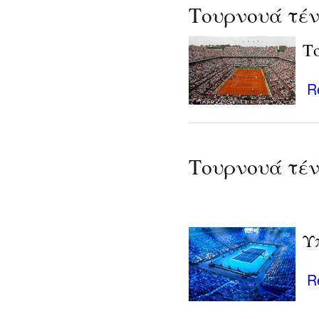
Τουρνουά τέν
Το
R
Τουρνουά τένι
Υ
R