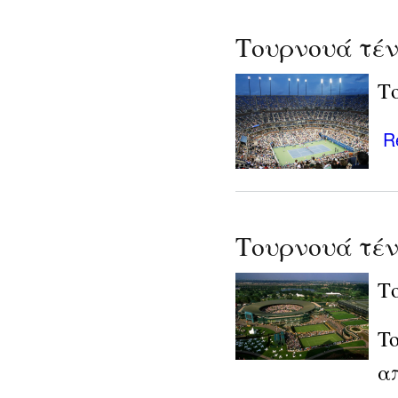
Τουρνουά τέν
Το
R
Τουρνουά τέν
Το
T
α