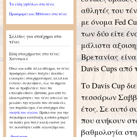
Τα είδη γηπέδων στο τένις
αθλητές του τέν
Προσφορές και Μπόνους στο τένις
με όνομα Fed Cu
των δύο είτε έν
Σελίδες για στοίχημα στο
τένις
μάλιστα αξοιση
Είδη στοιχήματος στο τένις:
Βρετανίας είναι
Χάντικαπ
Davis Cups από 
Όπως και κάθε άλλο άθλημα, το τένις
προσφέρει στους παίχτες δεκάδες
ευκαιρίες στοιχηματισμού, αλλά και
Το Davis Cup δι
έντονες συγκινήσεις, έως το σημείο
που οι προβλέψεις τους θα
επαληθευθούν. Ωστόσο, μια από τις
τεσσάρων Σαββ
ιδιαιτερότητες του τένις απειλεί να
μειώσει την αγωνία που συνοδεύει,
έτος. Σε αυτό 
για παράδειγμα, ένα στοίχημα στο
νικητή του αγώνα
. Πρόκειται για την
που ανήκουν στο
παγκόσμια κατάταξη, η οποία μπορεί
να δώσει μια πολύ καλή εικόνα για
τις ικανότητες κάθε αγωνιζόμενου.
βαθμολογία στη
about Είδη στοιχήματος στο
Read more