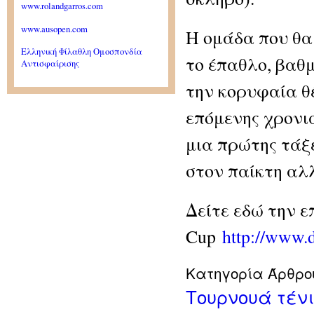
www.rolandgarros.com
www.ausopen.com
Η ομάδα που θα 
Ελληνική Φίλαθλη Ομοσπονδία
το έπαθλο, βαθ
Αντισφαίρισης
την κορυφαία θ
επόμενης χρονιά
μια πρώτης τάξ
στον παίκτη αλλ
Δείτε εδώ την ε
Cup
http://www.
Κατηγορία Άρθρο
Τουρνουά τένι