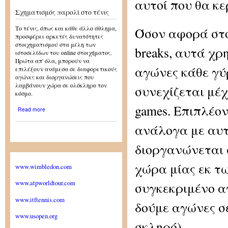
αυτοί που θα κε
Σχηματισμός παρολί στο τένις
Όσον αφορά στου
Το τένις, όπως και κάθε άλλο άθλημα,
προσφέρει αρκετές δυνατότητες
στοιχηματισμού στα μέλη των
breaks, αυτά χρ
ιστοσελίδων του online στοιχήματος.
Πρώτα απ' όλα, μπορούν να
αγώνες κάθε γύρ
επιλέξουν ανάμεσα σε διαφορετικούς
αγώνες και διοργανώσεις που
λαμβάνουν χώρα σε ολόκληρο τον
συνεχίζεται μέχ
κόσμο.
games. Επιπλέον
about Σχηματισμός παρολί
Read more
στο τένις
ανάλογα με αυτό
διοργανώνεται 
χώρα μίας εκ τ
www.wimbledon.com
www.atpworldtour.com
συγκεκριμένο α
www.itftennis.com
δούμε αγώνες σε
www.usopen.org
σκληρό).