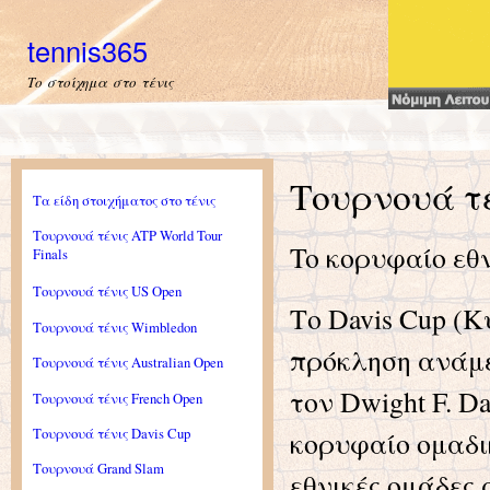
Ski
mai
tennis365
con
Το στοίχημα στο τένις
You are here
Τουρνουά τέ
Τα είδη στοιχήματος στο τένις
Τουρνουά τένις ATP World Tour
To κορυφαίο εθ
Finals
Τουρνουά τένις US Open
Το Davis Cup (Κ
Τουρνουά τένις Wimbledon
πρόκληση ανάμε
Τουρνουά τένις Australian Open
τον Dwight F. D
Τουρνουά τένις French Open
κορυφαίο ομαδικ
Τουρνουά τένις Davis Cup
Τουρνουά Grand Slam
εθνικές ομάδες